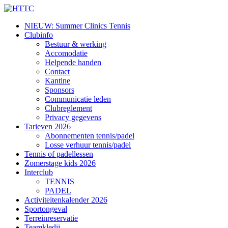
NIEUW: Summer Clinics Tennis
Clubinfo
Bestuur & werking
Accomodatie
Helpende handen
Contact
Kantine
Sponsors
Communicatie leden
Clubreglement
Privacy gegevens
Tarieven 2026
Abonnementen tennis/padel
Losse verhuur tennis/padel
Tennis of padellessen
Zomerstage kids 2026
Interclub
TENNIS
PADEL
Activiteitenkalender 2026
Sportongeval
Terreinreservatie
Teamkledij