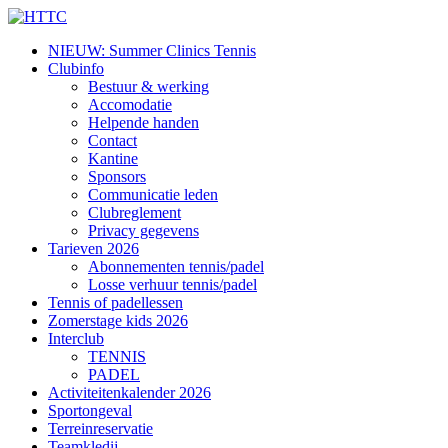
NIEUW: Summer Clinics Tennis
Clubinfo
Bestuur & werking
Accomodatie
Helpende handen
Contact
Kantine
Sponsors
Communicatie leden
Clubreglement
Privacy gegevens
Tarieven 2026
Abonnementen tennis/padel
Losse verhuur tennis/padel
Tennis of padellessen
Zomerstage kids 2026
Interclub
TENNIS
PADEL
Activiteitenkalender 2026
Sportongeval
Terreinreservatie
Teamkledij